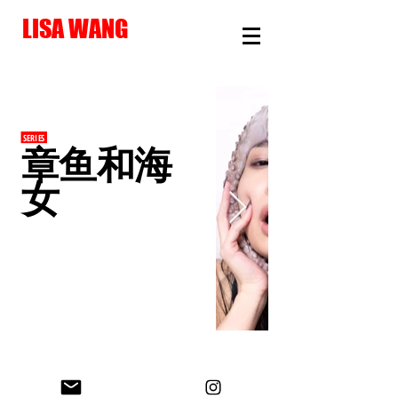
LISA WANG
SERIES
章鱼
和
海
女
© Lisa Wang 2026